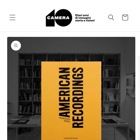
Vai
direttamente
ai contenuti
Carrello
Passa alle
informazioni
sul prodotto